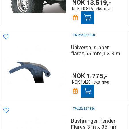
NOK
13.519,-
NOK
10.815,-
eks. mva
TAU22-62-1368
Universal rubber
flares,65 mm,1 X 3 m
NOK
1.775,-
NOK
1.420,-
eks. mva
TAU22-62-1366
Bushranger Fender
Flares 3 m x 35 mm