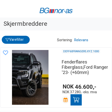
Skjermbreddere
Varefilter
Sortering:
Relevans
DEFF60FRANGER5.XYZ.1000
Fenderflares
Fiberglass,Ford Ranger
'23- (+60mm)
NOK
46.600,-
NOK
37.280,-
eks. mva