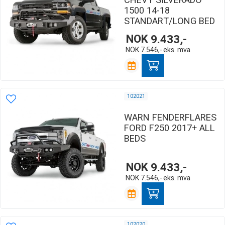
CHEVY SILVERADO
1500 14-18
STANDART/LONG BED
NOK
9.433,-
NOK
7.546,-
eks. mva
102021
WARN FENDERFLARES
FORD F250 2017+ ALL
BEDS
NOK
9.433,-
NOK
7.546,-
eks. mva
102020