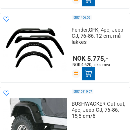
EBE1406.03
Fender,GFK, 4pc, Jeep
CJ, 76-86, 12 cm, må
lakkes
NOK
5.775,-
NOK
4.620,-
eks. mva
EBE10910.07
BUSHWACKER Cut out,
4pc, Jeep CJ, 76-86,
15,5 cm/6