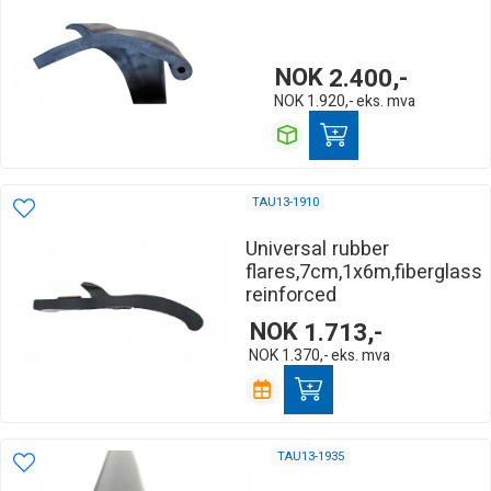
NOK
2.400,-
NOK
1.920,-
eks. mva
TAU13-1910
Universal rubber
flares,7cm,1x6m,fiberglass
reinforced
NOK
1.713,-
NOK
1.370,-
eks. mva
TAU13-1935