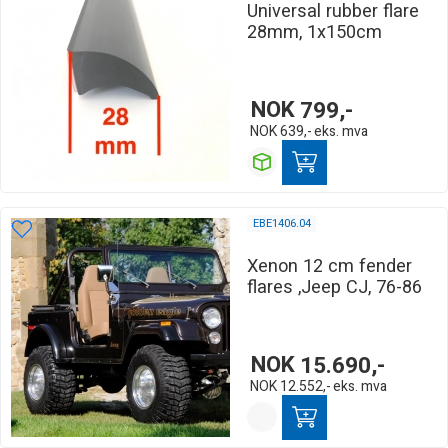
Universal rubber flare
28mm, 1x150cm
NOK
799,-
NOK
639,-
eks. mva
EBE1406.04
Xenon 12 cm fender
flares ,Jeep CJ, 76-86
NOK
15.690,-
NOK
12.552,-
eks. mva