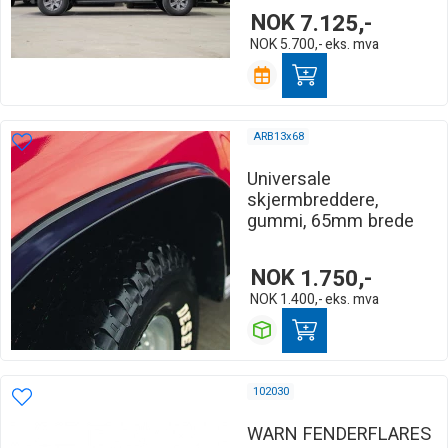
NOK
7.125,-
NOK
5.700,-
eks. mva
ARB13x68
Universale
skjermbreddere,
gummi, 65mm brede
NOK
1.750,-
NOK
1.400,-
eks. mva
102030
WARN FENDERFLARES