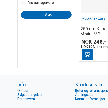
Vis kun lagervarer
Bruk
MOD6KA-BN025BY
250mm Kabel 
Modul MB
NOK
248,-
NOK
198,-
eks. m
Info
Kundeservice
Om oss
Retur og reklamasjon
Salgsbetingelser
Åpningstider
Personvern
Kontaktinformasjon