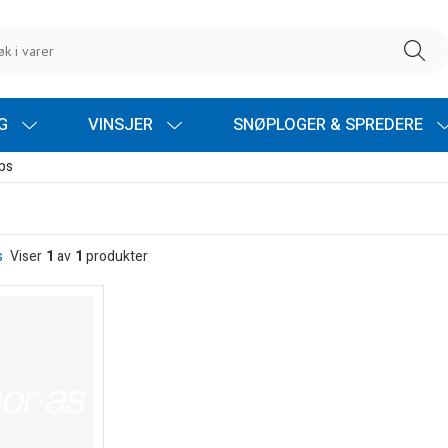
NG
VINSJER
SNØPLOGER & SPREDERE
ps
s
Viser
1
av
1
produkter