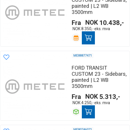
CUSTOM 23 - Sidebars,
painted | L2 WB
3500mm
Fra
NOK
10.438,-
NOK
8.350,-
eks. mva
ME88877471
FORD TRANSIT
CUSTOM 23 - Sidebars,
painted | L2 WB
3500mm
Fra
NOK
5.313,-
NOK
4.250,-
eks. mva
ME80746071