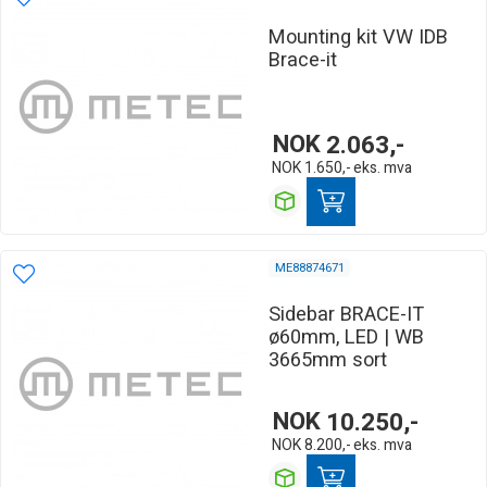
Mounting kit VW IDB
Brace-it
NOK
2.063,-
NOK
1.650,-
eks. mva
ME88874671
Sidebar BRACE-IT
ø60mm, LED | WB
3665mm sort
NOK
10.250,-
NOK
8.200,-
eks. mva