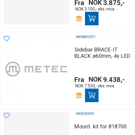
Fra
NOK
3.875,-
NOK
3.100,-
eks. mva
ME88872371
Sidebar BRACE-IT
BLACK ø60mm, 4x LED
Fra
NOK
9.438,-
NOK
7.550,-
eks. mva
ME8187009
Mount. kit for 818700