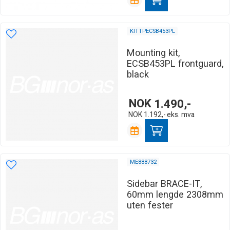
KITTPECSB453PL
Mounting kit,
ECSB453PL frontguard,
black
NOK
1.490,-
NOK
1.192,-
eks. mva
ME888732
Sidebar BRACE-IT,
60mm lengde 2308mm
uten fester