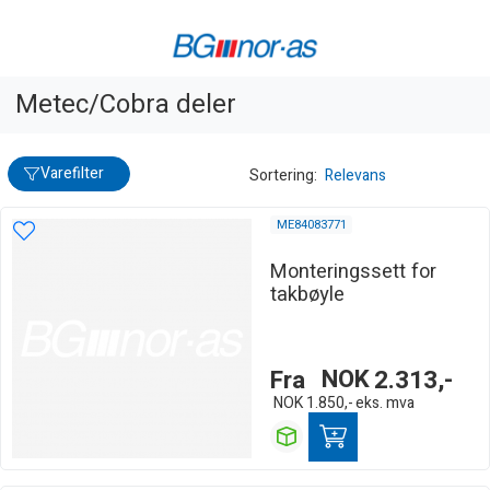
Metec/Cobra deler
Varefilter
Sortering:
Relevans
ME84083771
Monteringssett for
takbøyle
Fra
NOK
2.313,-
NOK
1.850,-
eks. mva