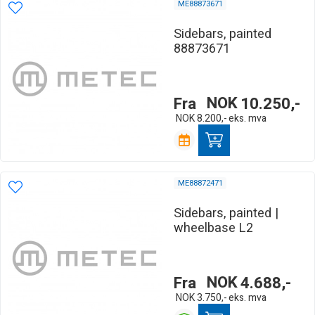
ME88873671
Sidebars, painted
88873671
Fra
NOK
10.250,-
NOK
8.200,-
eks. mva
ME88872471
Sidebars, painted |
wheelbase L2
Fra
NOK
4.688,-
NOK
3.750,-
eks. mva