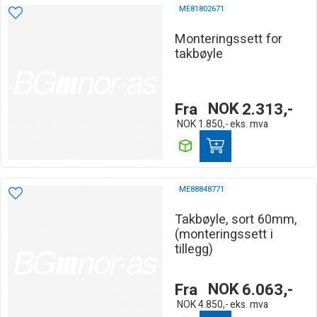
ME81802671
Monteringssett for
takbøyle
Fra
NOK
2.313,-
NOK
1.850,-
eks. mva
ME88848771
Takbøyle, sort 60mm,
(monteringssett i
tillegg)
Fra
NOK
6.063,-
NOK
4.850,-
eks. mva