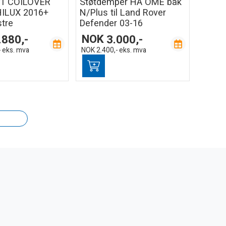
1 COILOVER
Støtdemper HA OME bak
ILUX 2016+
N/Plus til Land Rover
stre
Defender 03-16
.880,-
NOK
3.000,-
-
eks. mva
NOK
2.400,-
eks. mva