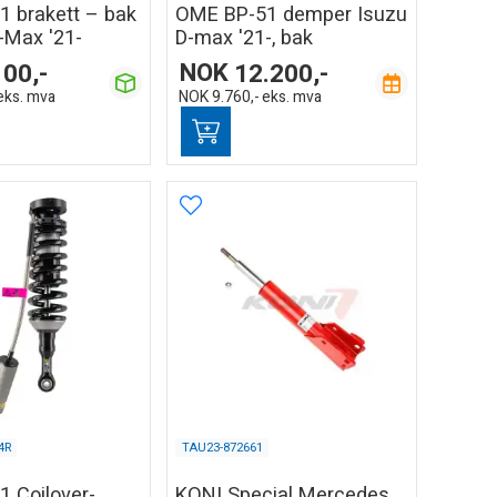
 brakett – bak
OME BP-51 demper Isuzu
D-Max '21-
D-max '21-, bak
100,-
NOK
12.200,-
eks. mva
NOK
9.760,-
eks. mva
4R
TAU23-872661
 Coilover-
KONI Special Mercedes