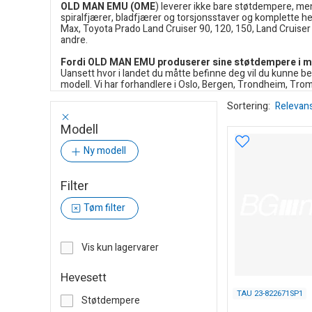
OLD MAN EMU (OME
) leverer ikke bare støtdempere, men
spiralfjærer, bladfjærer og torsjonsstaver og komplette 
Max, Toyota Prado Land Cruiser 90, 120, 150, Land Cruiser
andre.
Fordi OLD MAN EMU produserer sine støtdempere i meget 
Uansett hvor i landet du måtte befinne deg vil du kunne best
modell. Vi har forhandlere i Oslo, Bergen, Trondheim, Tro
Sortering:
Relevan
Modell
Ny modell
Filter
Tøm filter
Vis kun lagervarer
Hevesett
TAU 23-822671SP1
Støtdempere