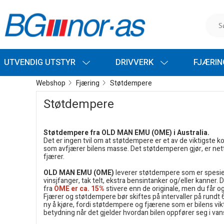
UTVENDIG UTSTYR
DRIVVERK
FJÆRI
Webshop
Fjæring
Støtdempere
Støtdempere
Støtdempere fra OLD MAN EMU (OME) i Australia.
Det er ingen tvil om at støtdempere er et av de viktigst
som avfjærer bilens masse. Det støtdemperen gjør, er netto
fjærer.
OLD MAN EMU (OME)
leverer støtdempere som er spesielt
vinsjfanger, tak telt, ekstra bensintanker og/eller kanner. 
fra
OME er ca. 15%
stivere enn de originale, men du får 
Fjærer og støtdempere bør skiftes på intervaller på rundt 6
ny å kjøre, fordi støtdempere og fjærene som er bilens vikt
betydning når det gjelder hvordan bilen oppfører seg i vansk