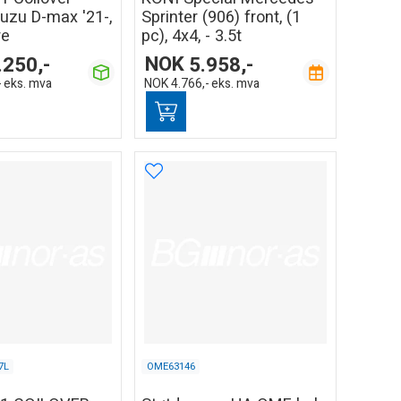
uzu D-max '21-,
Sprinter (906) front, (1
re
pc), 4x4, - 3.5t
.250,-
NOK
5.958,-
-
eks. mva
NOK
4.766,-
eks. mva
7L
OME63146