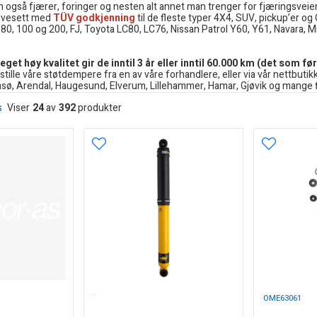
 også fjærer, foringer og nesten alt annet man trenger for fjæringsveien o
hevesett med
TÜV godkjenning
til de fleste typer 4X4, SUV, pickup’er og 
 80, 100 og 200, FJ, Toyota LC80, LC76, Nissan Patrol Y60, Y61, Navara
høy kvalitet gir de inntil 3 år eller inntil 60.000 km (det som før
ille våre støtdempere fra en av våre forhandlere, eller via vår nettbutikk,
msø, Arendal, Haugesund, Elverum, Lillehammer, Hamar, Gjøvik og mange f
s
Viser
24
av
392
produkter
OME63061