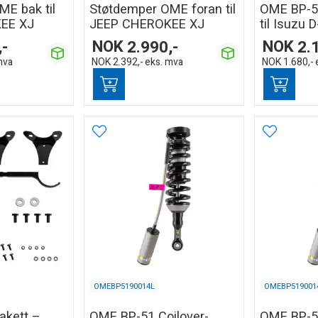
E bak til
Støtdemper OME foran til
OME BP-51
EE XJ
JEEP CHEROKEE XJ
til Isuzu 
,-
NOK
2.990,-
NOK
2.
mva
NOK
2.392,-
eks. mva
NOK
1.680,-
OMEBP5190014L
OMEBP519001
akett –
OME BP-51 Coilover-
OME BP-51