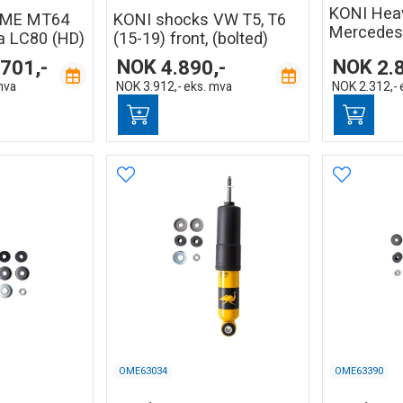
KONI Hea
OME MT64
KONI shocks VW T5, T6
Mercedes
ta LC80 (HD)
(15-19) front, (bolted)
.701,-
NOK
4.890,-
NOK
2.
mva
NOK
3.912,-
eks. mva
NOK
2.312,-
OME63034
OME63390