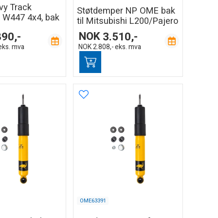
vy Track
Støtdemper NP OME bak
 W447 4x4, bak
til Mitsubishi L200/Pajero
890,-
NOK
3.510,-
eks. mva
NOK
2.808,-
eks. mva
OME63391