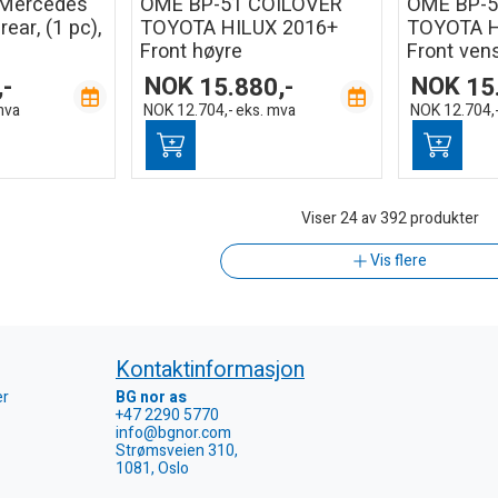
 Mercedes
OME BP-51 COILOVER
OME BP-5
rear, (1 pc),
TOYOTA HILUX 2016+
TOYOTA H
Front høyre
Front ven
,-
NOK
15.880,-
NOK
15
mva
NOK
12.704,-
eks. mva
NOK
12.704,
Viser
24
av 392 produkter
Vis flere
Kontaktinformasjon
er
BG nor as
+47 2290 5770
info@bgnor.com
Strømsveien 310,
1081, Oslo