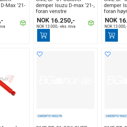
u D-Max '21-
demper Isuzu D-max '21-,
demper Is
foran venstre
foran høy
,-
NOK
16.250,-
NOK
16
mva
NOK
13.000,-
eks. mva
NOK
13.000,
OMEBP5190027R
OMEBP519002