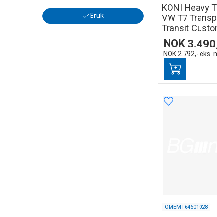
KONI Heavy Tr
Bruk
VW T7 Transpo
Transit Cust
NOK
3.490
NOK
2.792,-
eks. 
OMEMT64601028