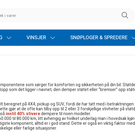
NG
VINSJER
SNØPLOGER & SPREDERE
e komponentene som sørger for komforten og sikkerheten på din bil. Stø
pp som det ligger i navnet, den demper støtet eller “bremser” opp støtet
 beregnet på 4X4, pickup og SUV, fordi de har tatt med i betraktningen a
Dette gjør at de ofte kan tilby opp til 2 eller 3 forskjellige stivheter på
også
inntil 40% stivere
dempere til noen modeller.
0.000 til 80.000 km, litt avhengig av hvilket underlag man i hovedsak kjø
igste komponent, alltid er i god stand. Dette er også en viktig faktor med
elige eller farlige situasjoner.