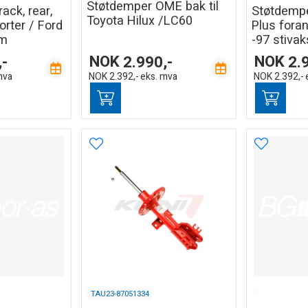
Støtdemper OME bak til
ack, rear,
Støtdempe
Toyota Hilux /LC60
rter / Ford
Plus foran
om
-97 stivak
,-
NOK
2.990,-
NOK
2.
mva
NOK
2.392,-
eks. mva
NOK
2.392,-
TAU23-87051334