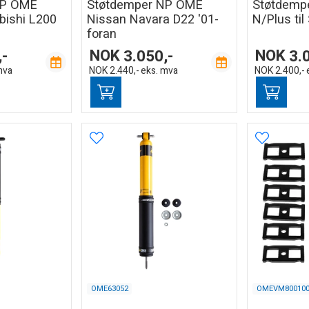
NP OME
Støtdemper NP OME
Støtdemp
ubishi L200
Nissan Navara D22 '01-
N/Plus til
foran
,-
NOK
3.050,-
NOK
3.
mva
NOK
2.440,-
eks. mva
NOK
2.400,-
OME63052
OMEVM800100