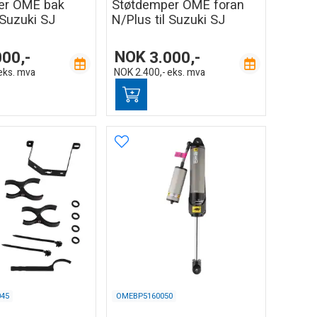
er OME bak
Støtdemper OME foran
 Suzuki SJ
N/Plus til Suzuki SJ
000,-
NOK
3.000,-
eks. mva
NOK
2.400,-
eks. mva
45
OMEBP5160050