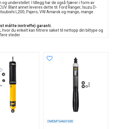
g understellet. I tillegg har de også fjærer i form av
CUV. Blant annet leveres dette til: Ford Ranger, Isuzu D-
, Mitsubishi L200, Pajero, VW Amarok og mange, mange
st måtte inntreffe) garanti.
 hvor du enkelt kan filtrere søket til nettopp din biltype og
lere steder.
OMEMT64601030