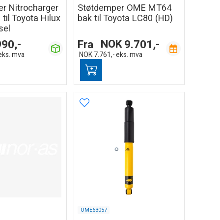
r Nitrocharger
Støtdemper OME MT64
 til Toyota Hilux
bak til Toyota LC80 (HD)
sel
990,-
Fra
NOK
9.701,-
eks. mva
NOK
7.761,-
eks. mva
OME63057