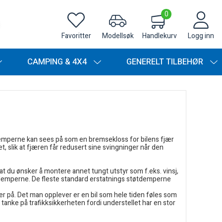
0
Favoritter
Modellsøk
Handlekurv
Logg inn
CAMPING & 4X4
GENERELT TILBEHØR
tdemperne kan sees på som en bremsekloss for bilens fjær
, slik at fjæren får redusert sine svingninger når den
t du ønsker å montere annet tungt utstyr som f.eks. vinsj,
 støtdemperne. De fleste standard erstatnings støtdemperne
rer på. Det man opplever er en bil som hele tiden føles som
 tanke på trafikksikkerheten fordi understellet har en stor