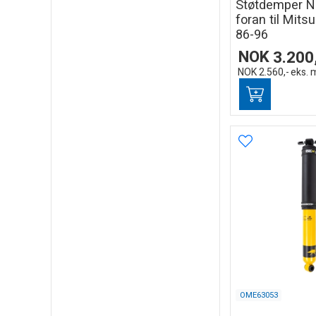
Støtdemper 
foran til Mits
86-96
NOK
3.200
NOK
2.560,-
eks. 
OME63053