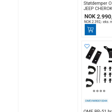
Støtdemper OM
JEEP CHEROK
NOK
2.990
NOK
2.392,-
eks. 
OMEVM80010044
OME BP-51 br