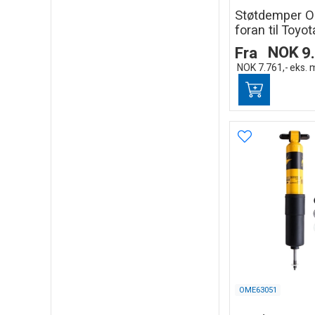
Støtdemper 
foran til Toyo
Fra
NOK
9
NOK
7.761,-
eks. 
OME63051