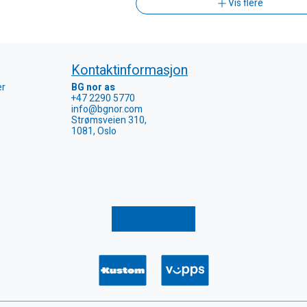
Vis flere
Kontaktinformasjon
er
BG nor as
+47 2290 5770
info@bgnor.com
Strømsveien 310,
1081, Oslo
Registrer retur