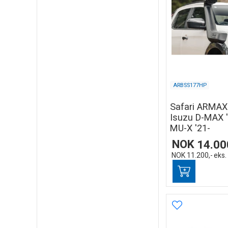
ARBSS177HP
Safari ARMAX
Isuzu D-MAX '
MU-X '21-
NOK
14.00
NOK
11.200,-
eks.