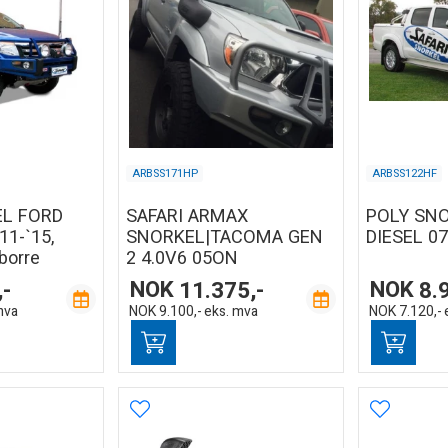
ARBSS171HP
ARBSS122HF
EL FORD
SAFARI ARMAX
POLY SNO
11-`15,
SNORKEL|TACOMA GEN
DIESEL 07
 borre
2 4.0V6 05ON
,-
NOK
11.375,-
NOK
8.
mva
NOK
9.100,-
eks. mva
NOK
7.120,-