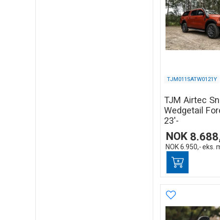
TJM011SATW0121Y
TJM Airtec Sn
Wedgetail For
23'-
NOK
8.688
NOK
6.950,-
eks. 