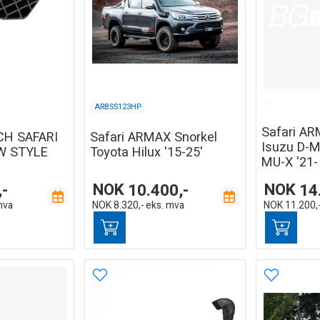
ARBSS123HP
Safari AR
CH SAFARI
Safari ARMAX Snorkel
Isuzu D-M
W STYLE
Toyota Hilux '15-25'
MU-X '21-
,-
NOK
10.400,-
NOK
14
mva
NOK
8.320,-
eks. mva
NOK
11.200,