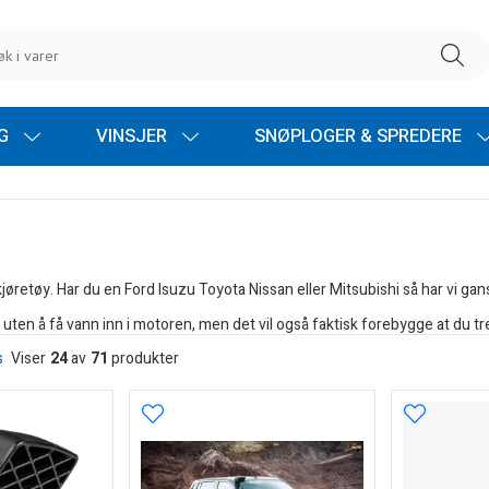
NG
VINSJER
SNØPLOGER & SPREDERE
kjøretøy. Har du en Ford Isuzu Toyota Nissan eller Mitsubishi så har vi gan
uten å få vann inn i motoren, men det vil også faktisk forebygge at du trekk
s
Viser
24
av
71
produkter