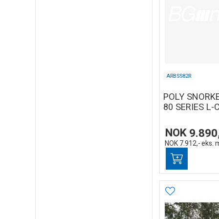
ARBSS82R
POLY SNORK
80 SERIES L-
NOK
9.890
NOK
7.912,-
eks. 