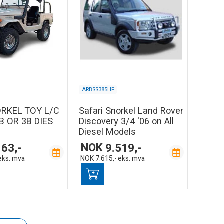
ARBSS385HF
RKEL TOY L/C
Safari Snorkel Land Rover
B OR 3B DIES
Discovery 3/4 '06 on All
Diesel Models
163,-
NOK
9.519,-
eks. mva
NOK
7.615,-
eks. mva