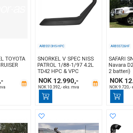
ARBSS13HS-HPC
ARBSS726HF
EL TOYOTA
SNORKEL V SPEC NISS
SAFARI S
CRUISER
PATROL 1/88-1/97 4.2L
Navara D
TD42 HPC & VPC
2 batteri)
,-
NOK
12.990,-
NOK
12
mva
NOK
10.392,-
eks. mva
NOK
9.720,-