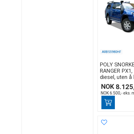
ARBSS980HF
POLY SNORK
RANGER PX1, 
diesel, uten å
NOK
8.125
NOK
6.500,-
eks. 