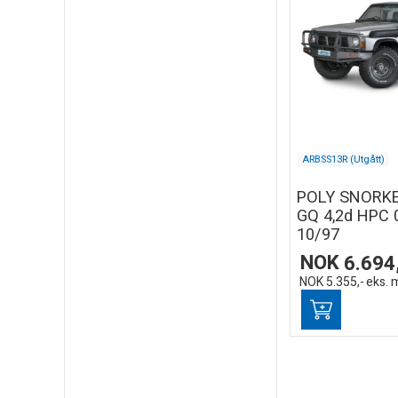
ARBSS13R (Utgått)
POLY SNORKE
GQ 4,2d HPC 
10/97
NOK
6.694
NOK
5.355,-
eks. 