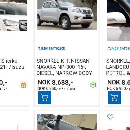
TJM011SAT0210R
TJM011SAT01
 Snorkel
SNORKEL KIT, NISSAN
SNORKEL
21- /Isuzu
NAVARA NP-300 '16-,
LANDCRUIS
DIESEL, NARROW BODY
PETROL & 
0,-
NOK
8.688,-
NOK
8.
 mva
NOK
6.950,-
eks. mva
NOK
6.950,-