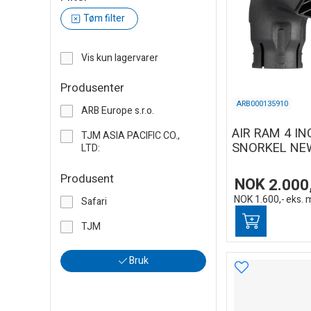
Tøm filter
Vis kun lagervarer
Produsenter
ARB000135910
ARB Europe s.r.o.
AIR RAM 4 IN
TJM ASIA PACIFIC CO.,
SNORKEL NE
LTD:
Produsent
NOK
2.000
NOK
1.600,-
eks. 
Safari
TJM
Bruk