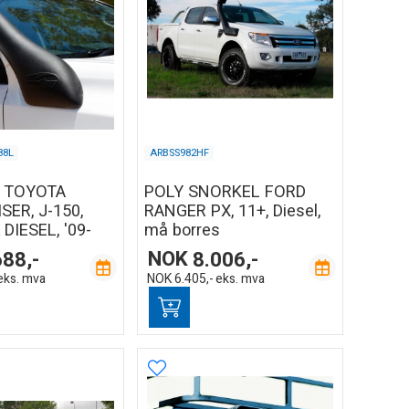
88L
ARBSS982HF
, TOYOTA
POLY SNORKEL FORD
ER, J-150,
RANGER PX, 11+, Diesel,
DIESEL, '09-
må borres
688,-
NOK
8.006,-
eks. mva
NOK
6.405,-
eks. mva