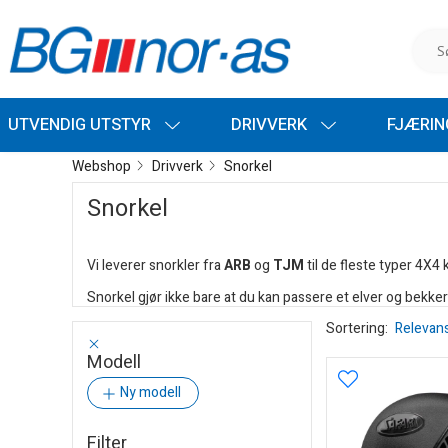
UTVENDIG UTSTYR
DRIVVERK
FJÆRI
Webshop
Drivverk
Snorkel
Snorkel
Vi leverer snorkler fra
ARB
og
TJM
til de fleste typer 4X4 
Snorkel gjør ikke bare at du kan passere et elver og bekker 
Sortering:
Relevan
Modell
Ny modell
Filter