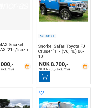
ARBSS410HF
MAX Snorkel
Snorkel Safari Toyota FJ
AX '21- /Isuzu
Cruiser '11- (V6, 4L) 06-
10
.000,-
NOK
8.700,-
-
eks. mva
NOK
6.960,-
eks. mva