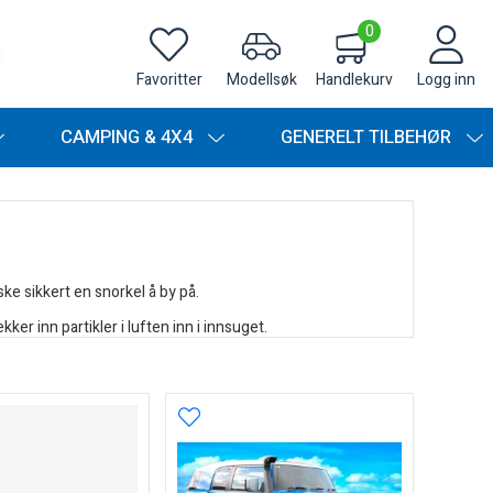
0
Favoritter
Modellsøk
Handlekurv
Logg inn
CAMPING & 4X4
GENERELT TILBEHØR
ske sikkert en snorkel å by på.
er inn partikler i luften inn i innsuget.