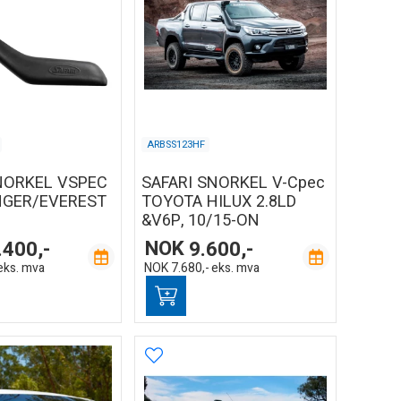
ARBSS123HF
NORKEL VSPEC
SAFARI SNORKEL V-Cpec
NGER/EVEREST
TOYOTA HILUX 2.8LD
&V6P, 10/15-ON
.400,-
NOK
9.600,-
eks. mva
NOK
7.680,-
eks. mva