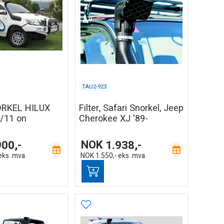
TAU2-923
RKEL HILUX
Filter, Safari Snorkel, Jeep
/11 on
Cherokee XJ '89-
900,-
NOK
1.938,-
eks. mva
NOK
1.550,-
eks. mva