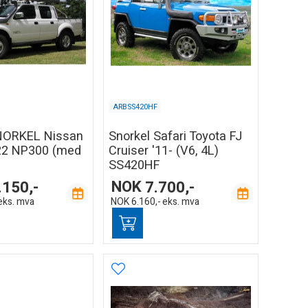
ARBSS420HF
NORKEL Nissan
Snorkel Safari Toyota FJ
22 NP300 (med
Cruiser '11- (V6, 4L)
SS420HF
.150,-
NOK
7.700,-
eks. mva
NOK
6.160,-
eks. mva