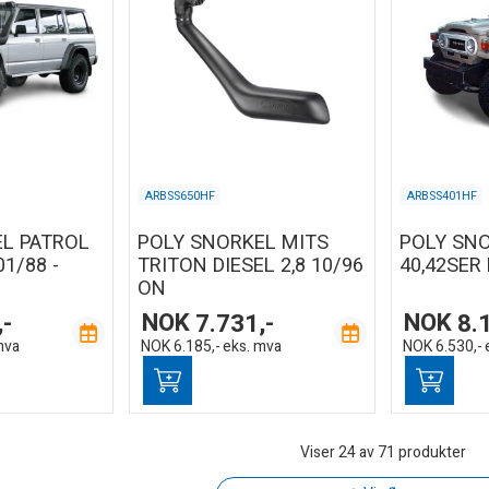
ARBSS650HF
ARBSS401HF
L PATROL
POLY SNORKEL MITS
POLY SNO
01/88 -
TRITON DIESEL 2,8 10/96
40,42SER 
ON
,-
NOK
7.731,-
NOK
8.
mva
NOK
6.185,-
eks. mva
NOK
6.530,-
Viser
24
av 71 produkter