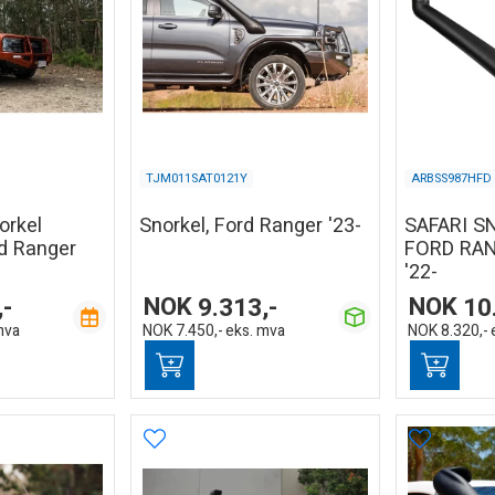
TJM011SAT0121Y
ARBSS987HFD
orkel
Snorkel, Ford Ranger '23-
SAFARI S
d Ranger
FORD RA
'22-
,-
NOK
9.313,-
NOK
10
mva
NOK
7.450,-
eks. mva
NOK
8.320,-