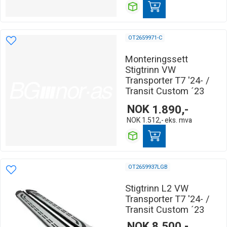
OT2659971-C
Monteringssett
Stigtrinn VW
Transporter T7 '24- /
Transit Custom ´23
NOK
1.890,-
NOK
1.512,-
eks. mva
OT2659937LGB
Stigtrinn L2 VW
Transporter T7 '24- /
Transit Custom ´23
NOK
8.500,-