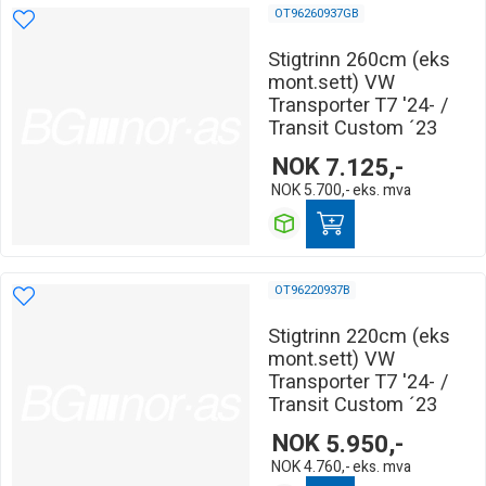
OT96260937GB
Stigtrinn 260cm (eks
mont.sett) VW
Transporter T7 '24- /
Transit Custom ´23
NOK
7.125,-
NOK
5.700,-
eks. mva
OT96220937B
Stigtrinn 220cm (eks
mont.sett) VW
Transporter T7 '24- /
Transit Custom ´23
NOK
5.950,-
NOK
4.760,-
eks. mva