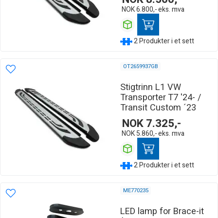
NOK
6.800,-
eks. mva
2 Produkter i et sett
OT2659937GB
Stigtrinn L1 VW
Transporter T7 '24- /
Transit Custom ´23
NOK
7.325,-
NOK
5.860,-
eks. mva
2 Produkter i et sett
ME770235
LED lamp for Brace-it