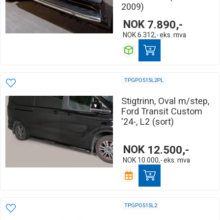
2009)
NOK
7.890,-
NOK
6.312,-
eks. mva
TPGPO515L2PL
Stigtrinn, Oval m/step,
Ford Transit Custom
'24-, L2 (sort)
NOK
12.500,-
NOK
10.000,-
eks. mva
TPGPO515L2