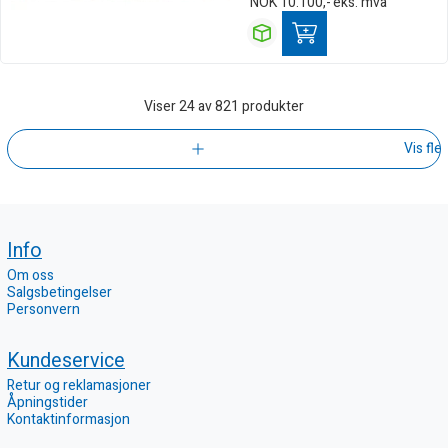
NOK
10.100,-
eks. mva
Viser
24
av 821 produkter
Vis fle
Info
Om oss
Salgsbetingelser
Personvern
Kundeservice
Retur og reklamasjoner
Åpningstider
Kontaktinformasjon