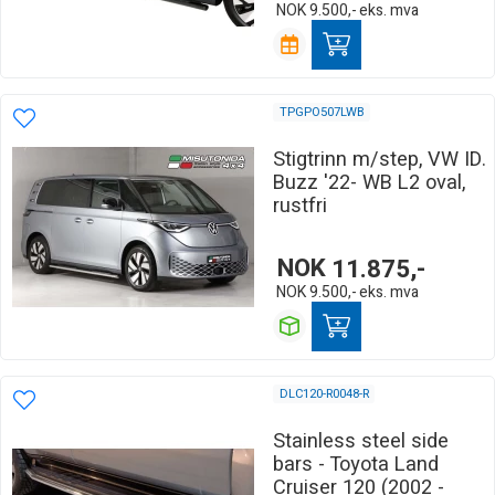
NOK
9.500,-
eks. mva
TPGPO507LWB
Stigtrinn m/step, VW ID.
Buzz '22- WB L2 oval,
rustfri
NOK
11.875,-
NOK
9.500,-
eks. mva
DLC120-R0048-R
Stainless steel side
bars - Toyota Land
Cruiser 120 (2002 -