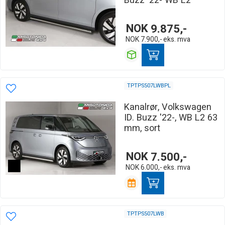
Buzz '22- WB L2
NOK
9.875,-
NOK
7.900,-
eks. mva
TPTPS507LWBPL
Kanalrør, Volkswagen
ID. Buzz '22-, WB L2 63
mm, sort
NOK
7.500,-
NOK
6.000,-
eks. mva
TPTPS507LWB