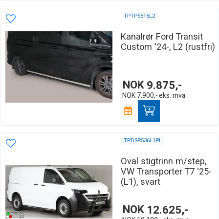
TPTPS515L2
Kanalrør Ford Transit
Custom '24-, L2 (rustfri)
NOK
9.875,-
NOK
7.900,-
eks. mva
TPDSP536L1PL
Oval stigtrinn m/step,
VW Transporter T7 '25-
(L1), svart
NOK
12.625,-