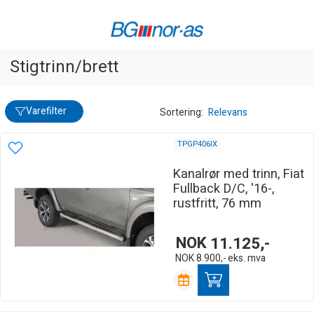
Stigtrinn/brett
Varefilter
Sortering:
Relevans
TPGP406IX
Kanalrør med trinn, Fiat
Fullback D/C, '16-,
rustfritt, 76 mm
NOK
11.125,-
NOK
8.900,-
eks. mva