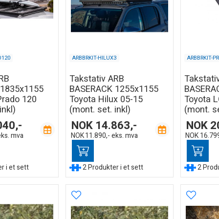
O120
ARBBRKIT-HILUX3
ARBBRKIT-P
ARB
Takstativ ARB
Takstati
1835x1155
BASERACK 1255x1155
BASERAC
Prado 120
Toyota Hilux 05-15
Toyota L
inkl)
(mont. set. inkl)
(mont. se
040,-
NOK
14.863,-
NOK
2
eks. mva
NOK
11.890,-
eks. mva
NOK
16.799
 i et sett
2 Produkter i et sett
2 Produ