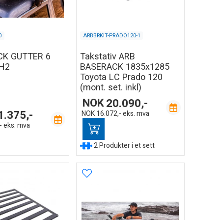
0
ARBBRKIT-PRADO120-1
CK GUTTER 6
Takstativ ARB
 H2
BASERACK 1835x1285
Toyota LC Prado 120
(mont. set. inkl)
NOK
20.090,-
1.375,-
NOK
16.072,-
eks. mva
-
eks. mva
2 Produkter i et sett