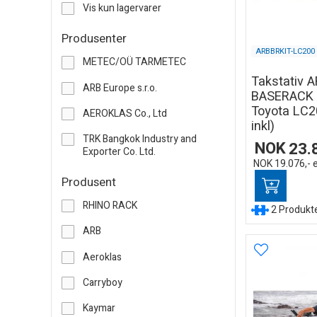
Vis kun lagervarer
Produsenter
ARBBRKIT-LC200
METEC/OÜ TARMETEC
Takstativ 
ARB Europe s.r.o.
BASERACK 
Toyota LC2
AEROKLAS Co., Ltd
inkl)
TRK Bangkok Industry and
NOK
23.
Exporter Co. Ltd.
NOK
19.076,-
Produsent
RHINO RACK
2 Produkter
ARB
Aeroklas
Carryboy
Kaymar