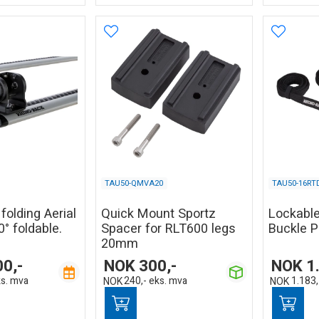
TAU50-QMVA20
TAU50-16RT
folding Aerial
Quick Mount Sportz
Lockable
0° foldable.
Spacer for RLT600 legs
Buckle P
20mm
00,-
NOK
300,-
NOK
1
s. mva
NOK
240,-
eks. mva
NOK
1.183,