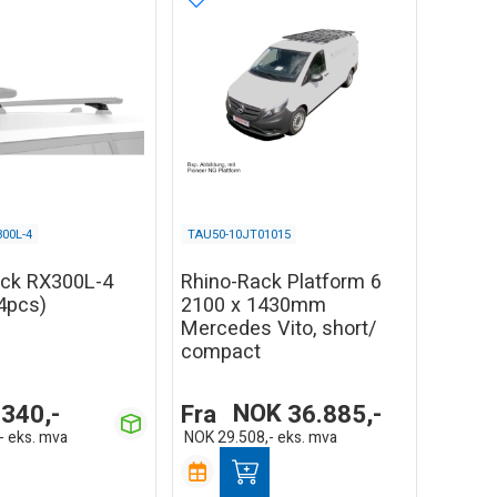
00L-4
TAU50-10JT01015
ack RX300L-4
Rhino-Rack Platform 6
(4pcs)
2100 x 1430mm
Mercedes Vito, short/
compact
.340,-
Fra
NOK
36.885,-
-
eks. mva
NOK
29.508,-
eks. mva