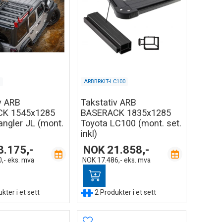
L
ARBBRKIT-LC100
v ARB
Takstativ ARB
K 1545x1285
BASERACK 1835x1285
ngler JL (mont.
Toyota LC100 (mont. set.
inkl)
8.175,-
NOK
21.858,-
,-
eks. mva
NOK
17.486,-
eks. mva
kter i et sett
2 Produkter i et sett