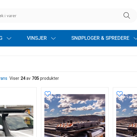
NG
VINSJER
SNØPLOGER & SPREDERE
vans
Viser
24
av
705
produkter