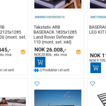
ARBBRKIT-DEFENDER110
ARB1790005
ARB
Takstativ ARB
BASERA
2125x1285
BASERACK 1835x1285
LEG KIT
00 (mont. set.
Land Rover Defender
110 (mont. set. inkl)
845,-
NOK
26.008,-
NOK
1
eks. mva
NOK
20.806,-
eks. mva
NOK
9.100,
 i et sett
2 Produkter i et sett