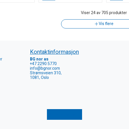
Viser
24
av 705 produkter
Vis flere
Kontaktinformasjon
er
BG nor as
+47 2290 5770
info@bgnor.com
Strømsveien 310,
1081, Oslo
Registrer retur