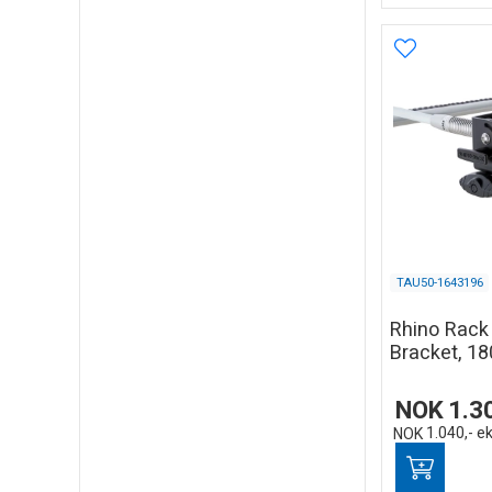
TAU50-1643196
Rhino Rack 
Bracket, 18
NOK
1.3
NOK
1.040,-
ek