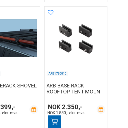
ARB1780810
SERACK SHOVEL
ARB BASE RACK
ROOFTOP TENT MOUNT
.399,-
NOK
2.350,-
-
eks. mva
NOK
1.880,-
eks. mva