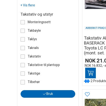
+ Vis flere
Takstativ og utstyr
Monteringssett
ARBBRKIT-PRAD
Takbøyle
Takstativ 
Taklys
BASERACK 
Toyota LC 
Takrails
(mont. set. 
Takstativ
NOK
21.
Takstative til plantopp
NOK
16.832,-
Takstige
2 Produkter
Tilbehør
Bruk