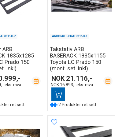
RADO150-2
ARBBRKIT-PRADO150-1
v ARB
Takstativ ARB
K 1835x1285
BASERACK 1835x1155
C Prado 150
Toyota LC Prado 150
t. inkl)
(mont. set. inkl)
0.999,-
NOK
21.116,-
,-
eks. mva
NOK
16.893,-
eks. mva
kter i et sett
2 Produkter i et sett