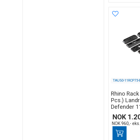
TAU50-11RCP73-
Rhino Rack 
Pcs.) Land
Defender 1
NOK
1.2
NOK
960,-
eks