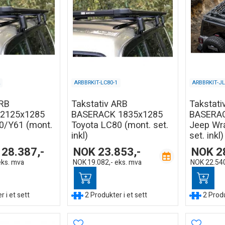
ARBBRKIT-LC80-1
ARBBRKIT-J
ARB
Takstativ ARB
Takstati
2125x1285
BASERACK 1835x1285
BASERAC
0/Y61 (mont.
Toyota LC80 (mont. set.
Jeep Wra
inkl)
set. inkl)
28.387,-
NOK
23.853,-
NOK
2
eks. mva
NOK
19.082,-
eks. mva
NOK
22.540
 i et sett
2 Produkter i et sett
2 Produ