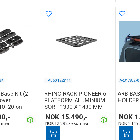
BK
TAU50-1262111
ARB1780270
Base Kit (2
RHINO RACK PIONEER 6
ARB BA
rover
PLATFORM ALUMINIUM
HOLDER
10 '20 on
SORT 1300 X 1430 MM
00,-
NOK
15.490,-
NOK
1
. mva
NOK
12.392,-
eks. mva
NOK
1.119,