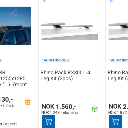
2
TAU50-11RX300L-2
TAU50-11RX3
ARB
Rhino Rack RX300L-4
Rhino R
1255x1285
Leg Kit (2pcs)
Leg Kit 
x '15- (mont.
130,-
NOK
1.560,-
NOK
2
eks. mva
NOK
1.248,-
eks. mva
NOK
1.872,
 i et sett