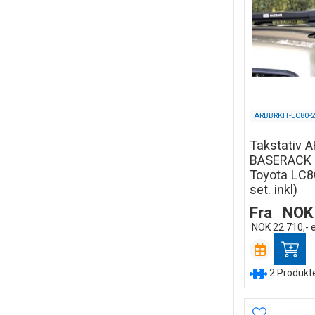
ARBBRKIT-LC80-2
Takstativ 
BASERACK 
Toyota LC8
set. inkl)
Fra
NOK
NOK
22.710,-
2 Produkter