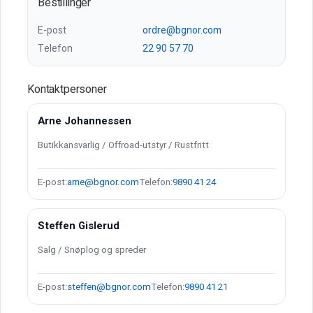
Bestillinger
E-post
ordre@bgnor.com
Telefon
22 90 57 70
Kontaktpersoner
Arne Johannessen
Butikkansvarlig / Offroad-utstyr / Rustfritt
E-post:
arne@bgnor.com
Telefon:
9890 41 24
Steffen Gislerud
Salg / Snøplog og spreder
E-post:
steffen@bgnor.com
Telefon:
9890 41 21