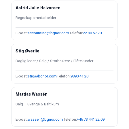
Astrid Julie Halvorsen
Regnskapsmedarbeider
E-post:
accounting@bgnor.com
Telefon:
22 90 57 70
Stig Øverlie
Daglig leder / Salg / Storbrukere / Flåtekunder
E-post:
stig@bgnor.com
Telefon:
9890 41 20
Mattias Wassén
Salg – Sverige & Baltikum
E-post:
wassen@bgnor.com
Telefon:
+46 73 441 22 09