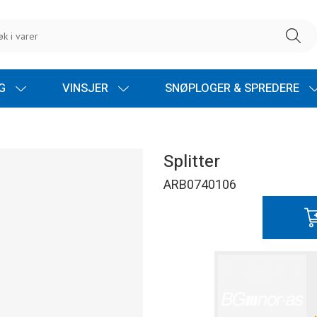
NG
VINSJER
SNØPLOGER & SPREDERE
Splitter
ARB0740106