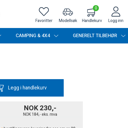
0
Favoritter
Modellsøk
Handlekurv
Logg inn
CAMPING & 4X4
GENERELT TILBEHØR
Legg i handlekurv
NOK
230,-
NOK
184,-
eks. mva