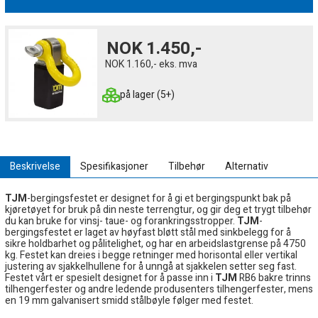
NOK
1.450,-
NOK
1.160,-
eks. mva
på lager (5+)
Beskrivelse
Spesifikasjoner
Tilbehør
Alternativ
TJM
-bergingsfestet er designet for å gi et bergingspunkt bak på
kjøretøyet for bruk på din neste terrengtur, og gir deg et trygt tilbehør
du kan bruke for vinsj- taue- og forankringsstropper.
TJM
-
bergingsfestet er laget av høyfast bløtt stål med sinkbelegg for å
sikre holdbarhet og pålitelighet, og har en arbeidslastgrense på 4750
kg. Festet kan dreies i begge retninger med horisontal eller vertikal
justering av sjakkelhullene for å unngå at sjakkelen setter seg fast.
Festet vårt er spesielt designet for å passe inn i
TJM
RB6 bakre trinns
tilhengerfester og andre ledende produsenters tilhengerfester, mens
en 19 mm galvanisert smidd stålbøyle følger med festet.