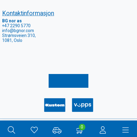
Kontaktinformasjon
BG nor as
+47 2290 5770
info@bgnor.com
Strømsveien 310,
1081, Oslo
Registrer retur
Copyright 2026
COOKIE-INNSTILLINGER
0
Webshop
Quick Systems AS