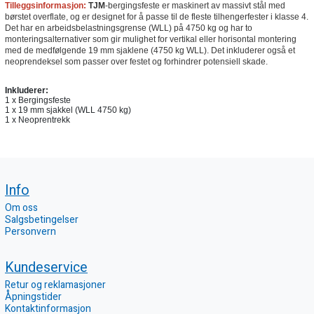
Tilleggsinformasjon:
TJM
-bergingsfeste er maskinert av massivt stål med
børstet overflate, og er designet for å passe til de fleste tilhengerfester i klasse 4.
Det har en arbeidsbelastningsgrense (WLL) på 4750 kg og har to
monteringsalternativer som gir mulighet for vertikal eller horisontal montering
med de medfølgende 19 mm sjaklene (4750 kg WLL). Det inkluderer også et
neoprendeksel som passer over festet og forhindrer potensiell skade.
Inkluderer:
1 x Bergingsfeste

1 x 19 mm sjakkel (WLL 4750 kg)

1 x Neoprentrekk
Info
Om oss
Salgsbetingelser
Personvern
Kundeservice
Retur og reklamasjoner
Åpningstider
Kontaktinformasjon