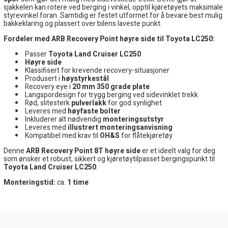
sjakkelen kan rotere ved berging i vinkel, opptil kjøretøyets maksimale
styrevinkel foran. Samtidig er festet utformet for å bevare best mulig
bakkeklaring og plassert over bilens laveste punkt.
Fordeler med ARB Recovery Point høyre side til Toyota LC250:
Passer
Toyota Land Cruiser LC250
Høyre side
Klassifisert for krevende recovery-situasjoner
Produsert i
høystyrkestål
Recovery eye i
20 mm 350 grade plate
Langspordesign for trygg berging ved sidevinklet trekk
Rød, slitesterk
pulverlakk
for god synlighet
Leveres med
høyfaste bolter
Inkluderer alt nødvendig
monteringsutstyr
Leveres med
illustrert monteringsanvisning
Kompatibel med krav til
OH&S
for flåtekjøretøy
Denne
ARB Recovery Point 8T høyre side
er et ideelt valg for deg
som ønsker et robust, sikkert og kjøretøytilpasset bergingspunkt til
Toyota Land Cruiser LC250
.
Monteringstid:
ca.
1 time