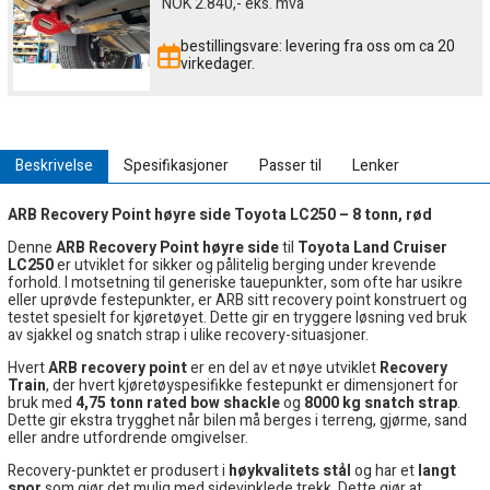
NOK
2.840,-
eks. mva
bestillingsvare: levering fra oss om ca 20
virkedager.
Beskrivelse
Spesifikasjoner
Passer til
Lenker
ARB Recovery Point høyre side Toyota LC250 – 8 tonn, rød
Denne
ARB Recovery Point høyre side
til
Toyota Land Cruiser
LC250
er utviklet for sikker og pålitelig berging under krevende
forhold. I motsetning til generiske tauepunkter, som ofte har usikre
eller uprøvde festepunkter, er ARB sitt recovery point konstruert og
testet spesielt for kjøretøyet. Dette gir en tryggere løsning ved bruk
av sjakkel og snatch strap i ulike recovery-situasjoner.
Hvert
ARB recovery point
er en del av et nøye utviklet
Recovery
Train
, der hvert kjøretøyspesifikke festepunkt er dimensjonert for
bruk med
4,75 tonn rated bow shackle
og
8000 kg snatch strap
.
Dette gir ekstra trygghet når bilen må berges i terreng, gjørme, sand
eller andre utfordrende omgivelser.
Recovery-punktet er produsert i
høykvalitets stål
og har et
langt
spor
som gjør det mulig med sidevinklede trekk. Dette gjør at